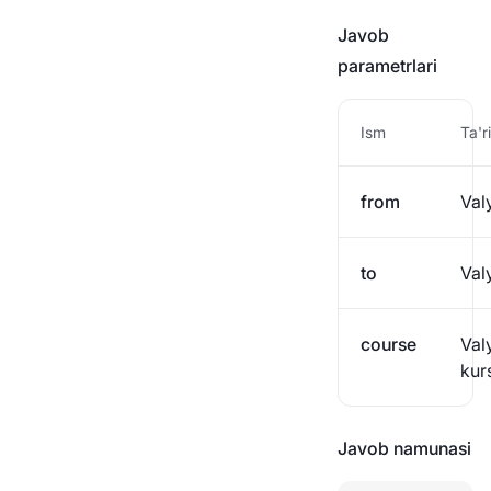
Javob
parametrlari
Ism
Ta'ri
from
Val
to
Val
course
Val
kur
Javob namunasi