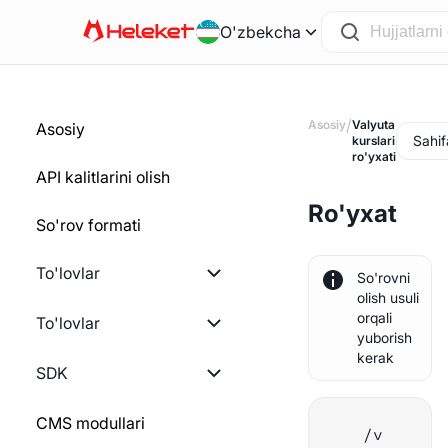
O'zbekcha
/
Asosiy
Valyuta
Asosiy
Sahif
kurslari
ro'yxati
API kalitlarini olish
Ro'yxat
So'rov formati
To'lovlar
So'rovni
olish usuli
orqali
Ishni boshlash
To'lovlar
yuborish
kerak
Hisob-fakturani yaratish
Ishni boshlash
SDK
Statik hamyonni yaratish
Pul yechib olish miqdorini
PHP
CMS modullari
/v
hisoblash