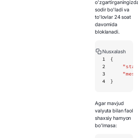
o'zgartirganingizd
sodir bo'ladi va
to'lovlar 24 soat
davomida
bloklanadi.
Nusxalash
1
2
"stat
3
"mess
4
}
Agar mavjud
valyuta bilan faol
shaxsiy hamyon
bo'lmasa: