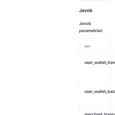
Javob
Javob
parametrlari
Ism
user_wallet_tra
user_wallet_bal
merchant_trans