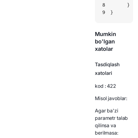
8
9
}
Mumkin
bo'lgan
xatolar
Tasdiqlash
xatolari
kod
: 422
Misol javoblar:
Agar ba'zi
parametr talab
qilinsa va
berilmasa: