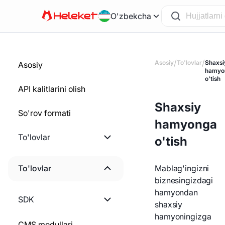
O'zbekcha
/
/
Asosiy
To'lovlar
Shaxsi
Asosiy
hamyo
o'tish
API kalitlarini olish
Shaxsiy
So'rov formati
hamyonga
To'lovlar
o'tish
Ishni boshlash
To'lovlar
Mablag'ingizni
biznesingizdagi
Hisob-fakturani yaratish
Ishni boshlash
hamyondan
SDK
shaxsiy
Statik hamyonni yaratish
Pul yechib olish miqdorini
hamyoningizga
PHP
CMS modullari