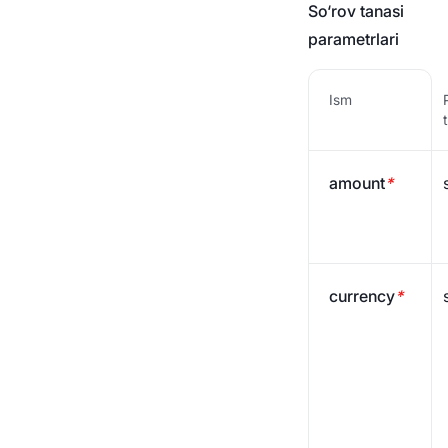
To'lov tarixi
So‘rov tanasi
parametrlari
Webhook
To'lov holati
Ism
AML havolalari
amount
*
currency
*