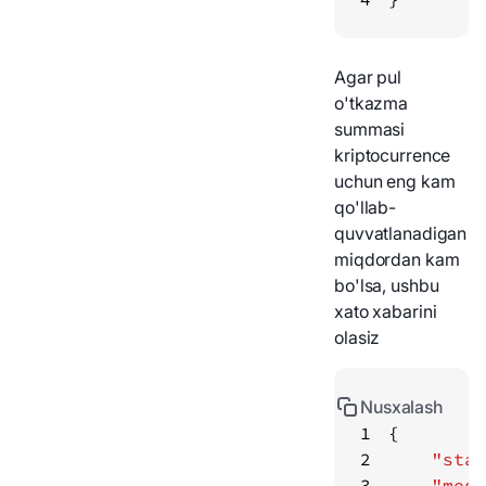
Agar pul
o'tkazma
summasi
kriptocurrence
uchun eng kam
qo'llab-
quvvatlanadigan
miqdordan kam
bo'lsa, ushbu
xato xabarini
olasiz
Nusxalash
1
2
"stat
3
"mess