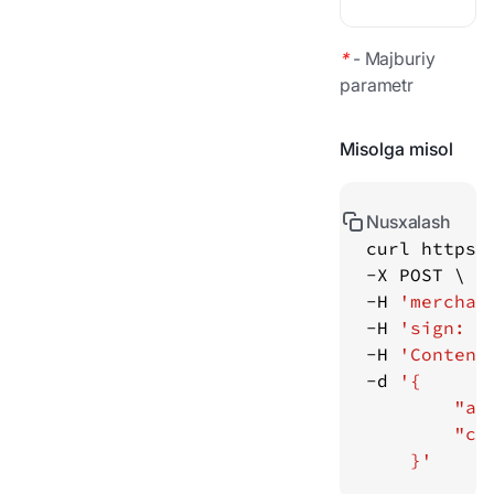
*
-
Majburiy
parametr
Misolga misol
Nusxalash
curl https:
-H 
'merchan
-H 
'sign: f
-H 
'Content
-d 
    }'