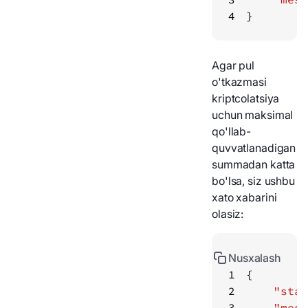
4
}
Agar pul
o'tkazmasi
kriptcolatsiya
uchun maksimal
qo'llab-
quvvatlanadigan
summadan katta
bo'lsa, siz ushbu
xato xabarini
olasiz:
Nusxalash
1
2
"stat
3
"mess