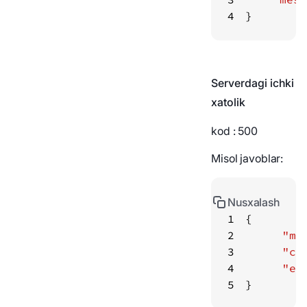
4
}
Serverdagi ichki
xatolik
kod
: 500
Misol javoblar:
Nusxalash
1
2
"me
3
"co
4
"er
5
}