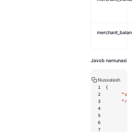
merchant_balan
Javob namunasi
Nusxalash
1
2
"st
3
"re
4
5
6
7