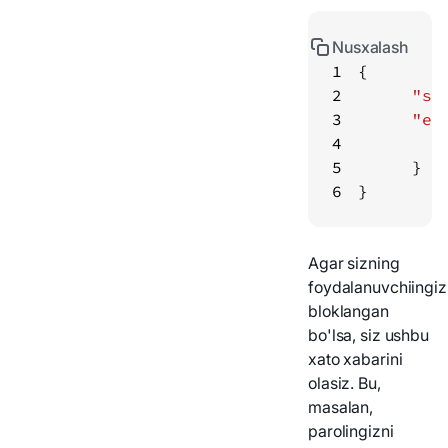
Nusxalash
1
2
"st
3
"er
4
5
6
}
Agar sizning
foydalanuvchiingiz
bloklangan
bo'lsa, siz ushbu
xato xabarini
olasiz. Bu,
masalan,
parolingizni