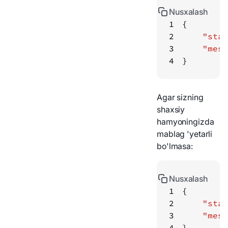
Nusxalash
1
2
"stat
3
"mess
4
}
Agar sizning
shaxsiy
hamyoningizda
mablag 'yetarli
bo'lmasa:
Nusxalash
1
2
"stat
3
"mess
4
}