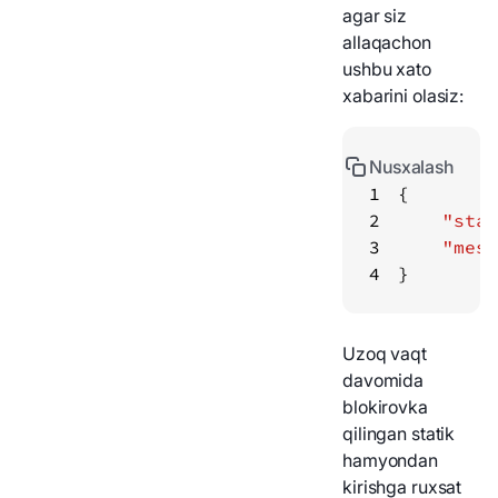
agar siz
allaqachon
ushbu xato
xabarini olasiz:
Nusxalash
1
2
"stat
3
"mess
4
}
Uzoq vaqt
davomida
blokirovka
qilingan statik
hamyondan
kirishga ruxsat