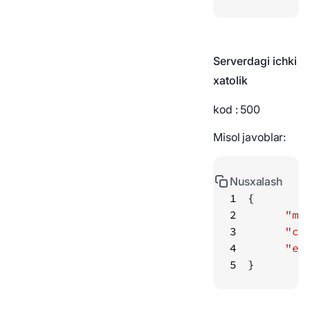
Serverdagi ichki
xatolik
kod
: 500
Misol javoblar:
Nusxalash
1
2
"me
3
"co
4
"er
5
}