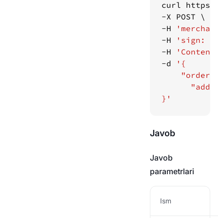
curl https:
-H 
'merchan
-H 
'sign: f
-H 
'Content
-d 
}'
Javob
Javob
parametrlari
Ism