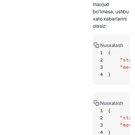
mavjud
bo'lmasa, ushbu
xato xabarlarini
olasiz:
Nusxalash
1
2
"stat
3
"mess
4
}
Nusxalash
1
2
"stat
3
"mess
4
}