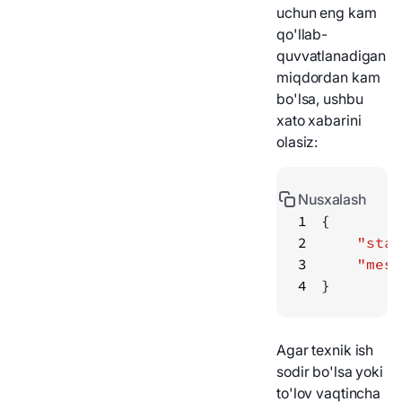
uchun eng kam
qo'llab-
quvvatlanadigan
miqdordan kam
bo'lsa, ushbu
xato xabarini
olasiz:
Nusxalash
1
2
"stat
3
"mess
4
}
Agar texnik ish
sodir bo'lsa yoki
to'lov vaqtincha