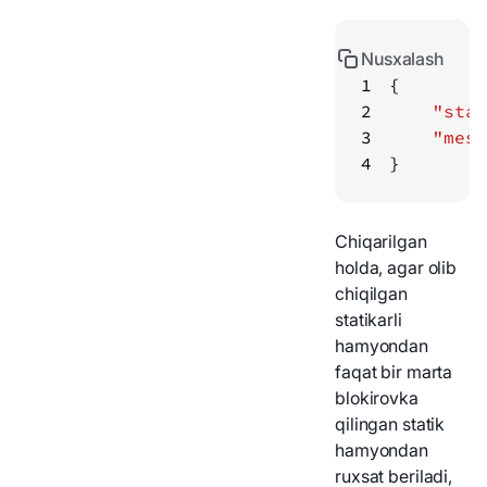
Nusxalash
1
2
"stat
3
"mess
4
}
Chiqarilgan
holda, agar olib
chiqilgan
statikarli
hamyondan
faqat bir marta
blokirovka
qilingan statik
hamyondan
ruxsat beriladi,