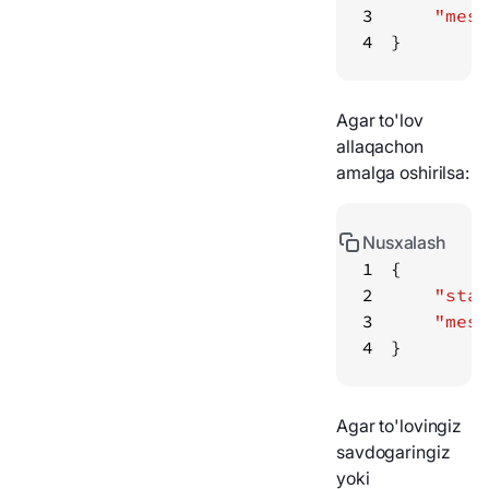
3
"mess
4
}
Agar to'lov
allaqachon
amalga oshirilsa:
Nusxalash
1
2
"stat
3
"mess
4
}
Agar to'lovingiz
savdogaringiz
yoki