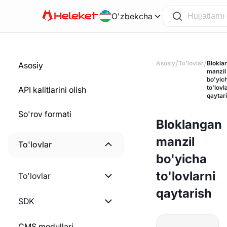
O'zbekcha
/
/
Asosiy
To'lovlar
Blokla
Asosiy
manzil
bo'yic
to'lovl
API kalitlarini olish
qaytar
So'rov formati
Bloklangan
manzil
To'lovlar
bo'yicha
Ishni boshlash
to'lovlarni
To'lovlar
qaytarish
Hisob-fakturani yaratish
Ishni boshlash
SDK
Statik hamyonni yaratish
Pul yechib olish miqdorini
PHP
CMS modullari