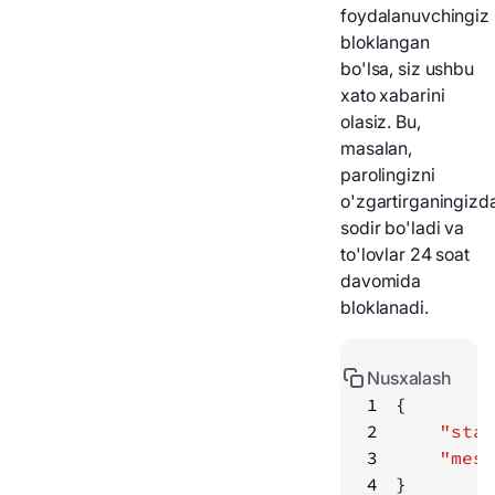
foydalanuvchingiz
bloklangan
bo'lsa, siz ushbu
xato xabarini
olasiz. Bu,
masalan,
parolingizni
o'zgartirganingizd
sodir bo'ladi va
to'lovlar 24 soat
davomida
bloklanadi.
Nusxalash
1
2
"stat
3
"mess
4
}