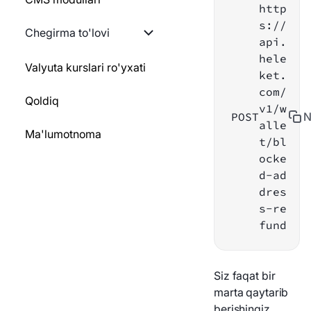
http
hisoblash
QR-kodni yaratish
s://
GO
Chegirma to'lovi
api.
To'lovni yaratish
Statik hamyon
hele
PYTHON
Chegirmalar ro'yxati
Valyuta kurslari ro'yxati
blokirovkasi
ket.
To'lov haqida ma'lumot
com/
NODEJS
To'lov usuliga chegirma
Qoldiq
Bloklangan manzil
v1/w
Qaytarmoq
qo'ying
POST
N
bo'yicha to'lovlarni
alle
Ma'lumotnoma
qaytarish
t/bl
To'lov tarixi
ocke
To'lov haqida ma'lumot
d-ad
To'lov holatlari
dres
Webhookni qayta
s-re
Webhook
yuboring
fund
Xizmatlar ro'yxati
Test maqsadli webhook
Siz faqat bir
Shaxsiy hamyonga o'tish
Xizmatlar ro'yxati
marta qaytarib
berishingiz