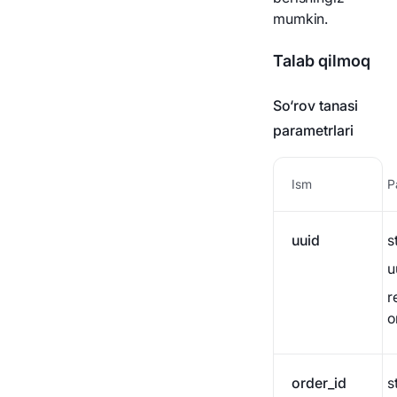
Biznes hamyoniga o'tish
To'lov tarixi
mumkin.
Webhook
Talab qilmoq
To'lov holati
So‘rov tanasi
parametrlari
AML havolalari
Ism
P
uuid
s
u
r
o
order_id
s