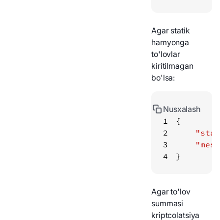
Agar statik
hamyonga
to'lovlar
kiritilmagan
bo'lsa:
Nusxalash
1
2
"stat
3
"mess
4
}
Agar to'lov
summasi
kriptcolatsiya