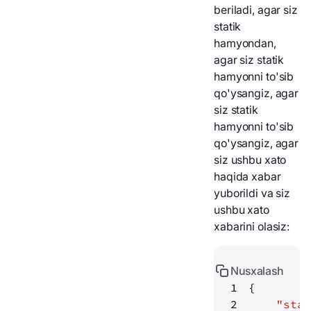
beriladi, agar siz
statik
hamyondan,
agar siz statik
hamyonni to'sib
qo'ysangiz, agar
siz statik
hamyonni to'sib
qo'ysangiz, agar
siz ushbu xato
haqida xabar
yuborildi va siz
ushbu xato
xabarini olasiz:
Nusxalash
1
2
"stat