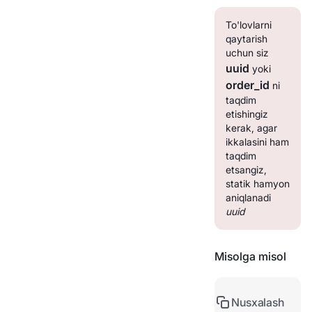
To'lovlarni
qaytarish
uchun siz
uuid
yoki
order_id
ni
taqdim
etishingiz
kerak, agar
ikkalasini ham
taqdim
etsangiz,
statik hamyon
aniqlanadi
uuid
Misolga misol
Nusxalash