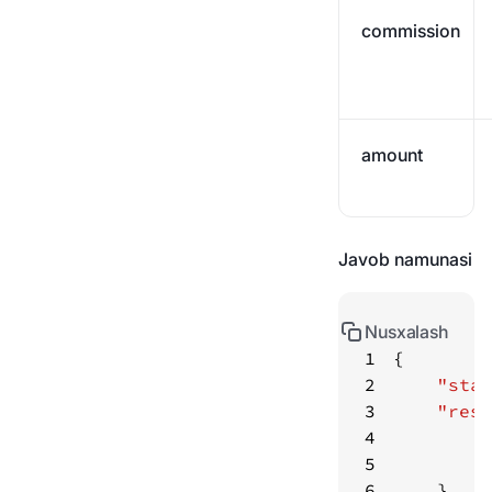
commission
amount
Javob namunasi
Nusxalash
1
2
"stat
3
"resu
4
"
5
"
6