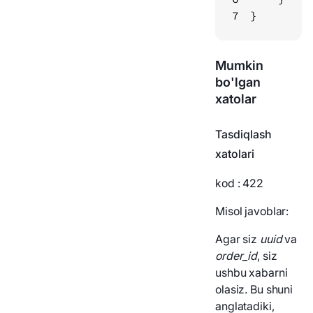
7
}
Mumkin
bo'lgan
xatolar
Tasdiqlash
xatolari
kod
: 422
Misol javoblar:
Agar siz
uuid
va
order_id
, siz
ushbu xabarni
olasiz. Bu shuni
anglatadiki,