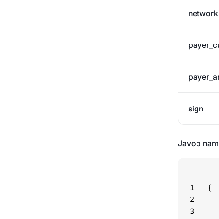
network
payer_c
payer_a
sign
Javob nam
1
2
3