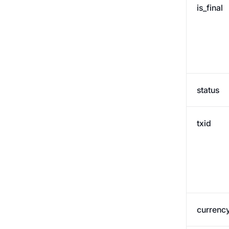
To'lov tarixi
is_final
Webhook
To'lov holati
AML havolalari
status
txid
currenc