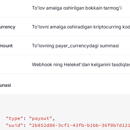
To'lov amalga oshirilgan bokkain tarmog'i
urrency
To'lovni amalga oshiradigan kriptocurring kodi.
mount
To'lovning payer_currencydagi summasi
Webhook ning Heleket'dan kelganini tasdiqla
unasi
"type"
: 
"payout"
"uuid"
: 
"2b852d86-3cf1-43fb-b1bb-36f0b7d12