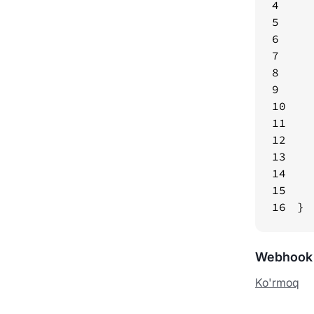
4
5
6
7
8
9
10
11
12
13
14
15
16
}
Webhook 
Ko'rmoq