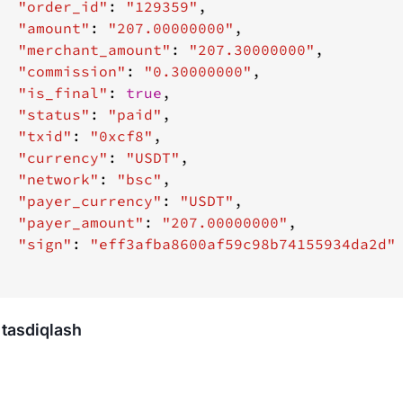
"order_id"
: 
"129359"
"amount"
: 
"207.00000000"
"merchant_amount"
: 
"207.30000000"
"commission"
: 
"0.30000000"
"is_final"
: 
true
"status"
: 
"paid"
"txid"
: 
"0xcf8"
"currency"
: 
"USDT"
"network"
: 
"bsc"
"payer_currency"
: 
"USDT"
"payer_amount"
: 
"207.00000000"
"sign"
: 
"eff3afba8600af59c98b74155934da2d"
tasdiqlash