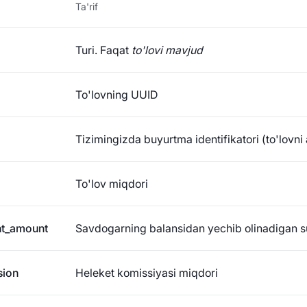
Ta'rif
Turi. Faqat
to'lovi mavjud
To'lovning UUID
Tizimingizda buyurtma identifikatori (to'lovni
To'lov miqdori
t_amount
Savdogarning balansidan yechib olinadigan 
ion
Heleket komissiyasi miqdori