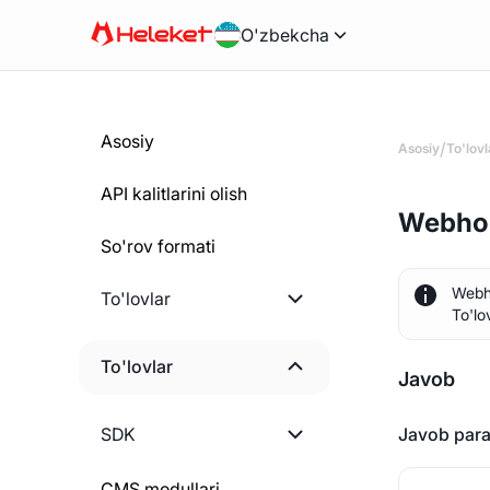
O'zbekcha
Asosiy
/
Asosiy
To'lovl
API kalitlarini olish
Webho
So'rov formati
Webho
To'lovlar
To'lo
Ishni boshlash
To'lovlar
Javob
Hisob-fakturani yaratish
Ishni boshlash
SDK
Javob para
Statik hamyonni yaratish
Pul yechib olish miqdorini
PHP
CMS modullari