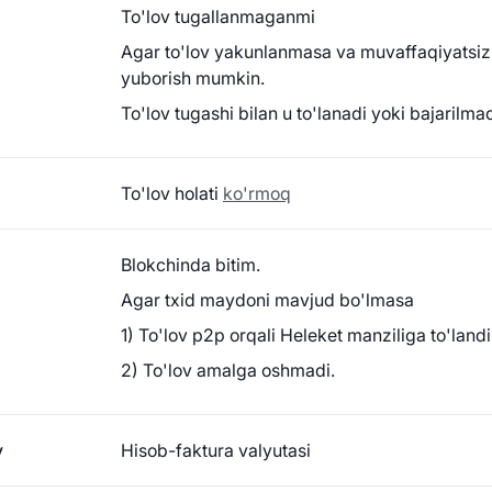
To'lov tugallanmaganmi
Agar to'lov yakunlanmasa va muvaffaqiyatsiz b
yuborish mumkin.
To'lov tugashi bilan u to'lanadi yoki bajarilmad
To'lov holati
ko'rmoq
Blokchinda bitim.
Agar txid maydoni mavjud bo'lmasa
1) To'lov p2p orqali Heleket manziliga to'landi
2) To'lov amalga oshmadi.
y
Hisob-faktura valyutasi