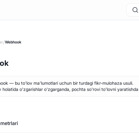
/
ar
Webhook
ok
ok — bu to'lov ma'lumotlari uchun bir turdagi fikr-mulohaza usuli.
v holatida o'zgarishlar o'zgarganda, pochta so'rovi to'lovni yaratishda
metrlari