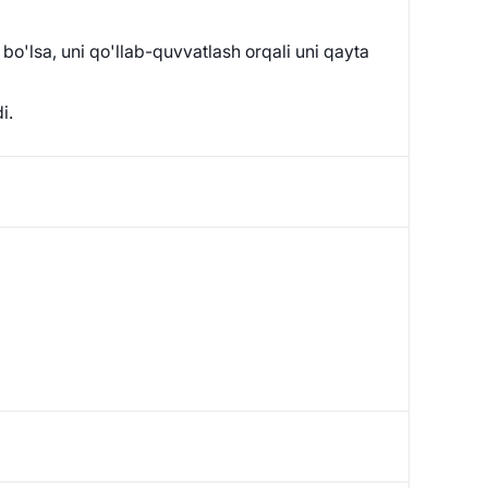
o'lsa, uni qo'llab-quvvatlash orqali uni qayta
i.