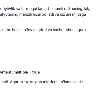
ptofiytivlik va tarmoqni tanlashi mumkin. Shuningdek,
lyutaning manzili hosil bo'ladi va siz uni mijozga
ok, bu holat, to'lov miqdori va hashni, shuningdek,
ayment_multiple = true
linadi. Agar mijoz qolgan miqdorni to'lamasa, siz