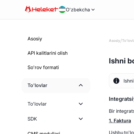
O'zbekcha
Asosiy
/
Asosiy
To'lovl
API kalitlarini olish
Ishni b
So'rov formati
Ishn
To'lovlar
Integratsi
Ishni boshlash
To'lovlar
Bir integra
Hisob-fakturani yaratish
Ishni boshlash
SDK
1.
Faktura
Statik hamyonni yaratish
Pul yechib olish miqdorini
Ushbu to'lo
PHP
CMS modullari