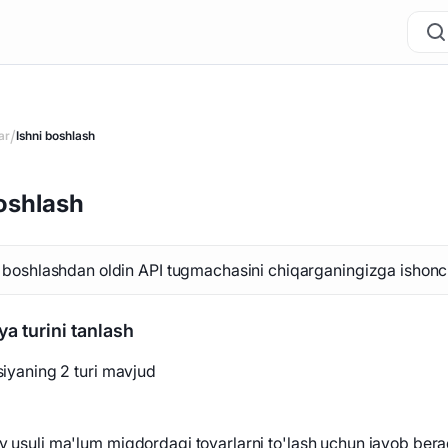
/
ar
Ishni boshlash
oshlash
i boshlashdan oldin API tugmachasini chiqarganingizga ishonch
ya turini tanlash
tsiyaning 2 turi mavjud
v usuli ma'lum miqdordagi tovarlarni to'lash uchun javob bera