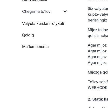
hisoblash
QR-kodni yaratish
Siz valyuta
GO
Chegirma to'lovi
kripto-valy
To'lovni yaratish
Statik hamyon
berishingi
PYTHON
Chegirmalar ro'yxati
Valyuta kurslari ro'yxati
blokirovkasi
To'lov haqida ma'lumot
Mijoz to'lo
NODEJS
To'lov usuliga chegirma
Qoldiq
qo'shimcha 
Bloklangan manzil
Qaytarmoq
qo'ying
bo'yicha to'lovlarni
Agar mijoz 
Ma'lumotnoma
qaytarish
To'lov tarixi
Agar mijoz 
Agar mijoz 
To'lov haqida ma'lumot
To'lov holatlari
Agar mijoz y
Webhookni qayta
Mijozga qol
Webhook
yuboring
To'lov sahi
Xizmatlar ro'yxati
WEBHOOKni
Test maqsadli webhook
Shaxsiy hamyonga o'tish
2.
Statik 
Xizmatlar ro'yxati