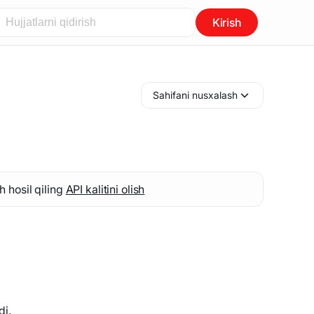
Kirish
Sahifani nusxalash
 hosil qiling
API kalitini olish
di.