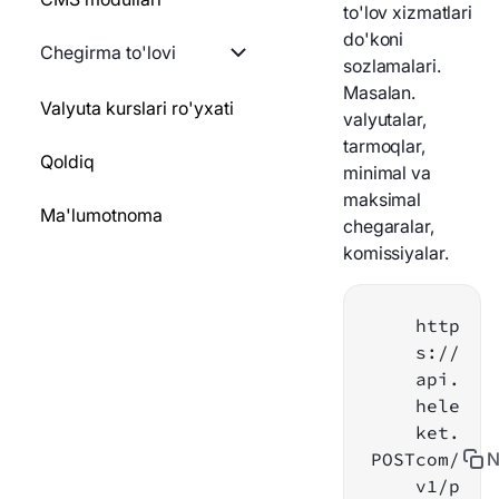
to'lov xizmatlari
hisoblash
QR-kodni yaratish
do'koni
GO
Chegirma to'lovi
sozlamalari.
To'lovni yaratish
Statik hamyon
Masalan.
PYTHON
Chegirmalar ro'yxati
Valyuta kurslari ro'yxati
blokirovkasi
valyutalar,
To'lov haqida ma'lumot
tarmoqlar,
NODEJS
To'lov usuliga chegirma
Qoldiq
Bloklangan manzil
minimal va
Qaytarmoq
qo'ying
bo'yicha to'lovlarni
maksimal
Ma'lumotnoma
qaytarish
chegaralar,
To'lov tarixi
komissiyalar.
To'lov haqida ma'lumot
To'lov holatlari
http
Webhookni qayta
Webhook
s://
yuboring
api.
Xizmatlar ro'yxati
hele
Test maqsadli webhook
ket.
Shaxsiy hamyonga o'tish
POST
com/
N
Xizmatlar ro'yxati
v1/p