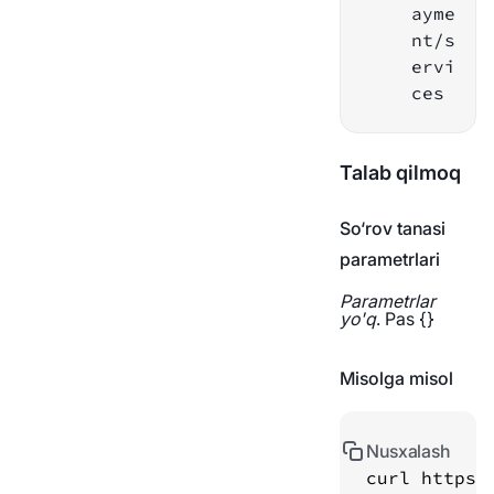
Biznes hamyoniga o'tish
ayme
To'lov tarixi
nt/s
ervi
Webhook
ces
To'lov holati
Talab qilmoq
AML havolalari
So‘rov tanasi
parametrlari
Parametrlar
yo'q
.
Pas
{}
Misolga misol
Nusxalash
curl https: