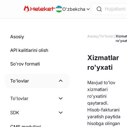
O'zbekcha
/
/
Asosiy
Asosiy
To'lovlar
Xizmat
ro'yxat
API kalitlarini olish
Xizmatlar
So'rov formati
ro'yxati
To'lovlar
Mavjud to'lov
xizmatlari
Ishni boshlash
ro'yxatini
To'lovlar
qaytaradi.
Hisob-fakturani yaratish
Hisob-fakturani
Ishni boshlash
SDK
yaratish paytida
Statik hamyonni yaratish
hisobga olingan
Pul yechib olish miqdorini
PHP
CMS modullari