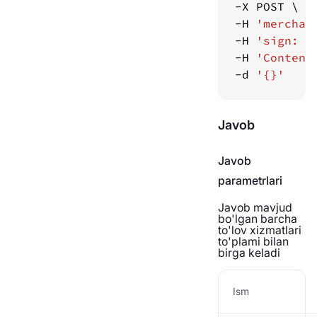
-H 
'merchan
-H 
'sign: f
-H 
'Content
-d 
'{}'
Javob
Javob
parametrlari
Javob mavjud
bo'lgan barcha
to'lov xizmatlari
to'plami bilan
birga keladi
Ism