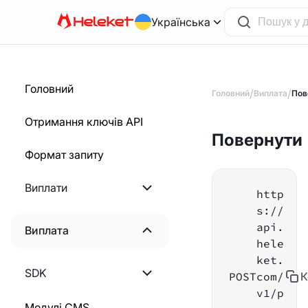
Українська
Головний
/
/
Головний
Виплата
Пов
Отримання ключів API
Повернути
Формат запиту
Виплати
http
s://
Починаємо
api.
Виплата
hele
Створення рахунку
ket.
Починаємо
-фактури
SDK
POST
com/
К
v1/p
Розрахунок суми
Створення статичного
PHP
Модулі CMS