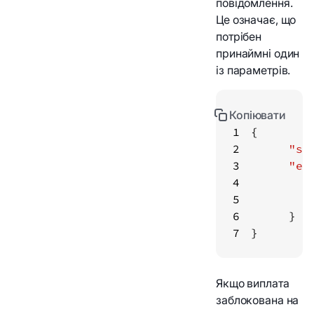
повідомлення.
Це означає, що
потрібен
принаймні один
із параметрів.
Копіювати
1
2
"st
3
"er
4
5
6
7
}
Якщо виплата
заблокована на