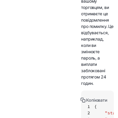
вашому
торговцям, ви
отримаєте це
повідомлення
про помилку. Це
відбувається,
наприклад,
коли ви
змінюєте
пароль, а
виплати
заблоковані
протягом 24
годин.
Копіювати
1
2
"stat