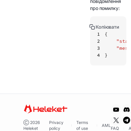
повідомлення
про помилку:
Копіювати
1
2
"stat
3
"mess
4
}
Ⓒ
2026
Privacy
Terms
AML
Heleket
policy
of use
FAQ
A