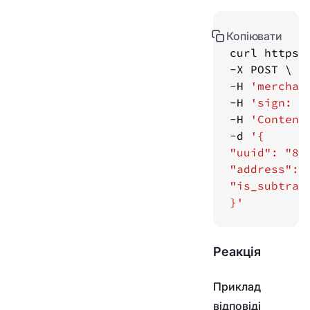
Копіювати
curl https:
-H 
'merchan
-H 
'sign: f
-H 
'Content
-d 
}'
Реакція
Приклад
відповіді