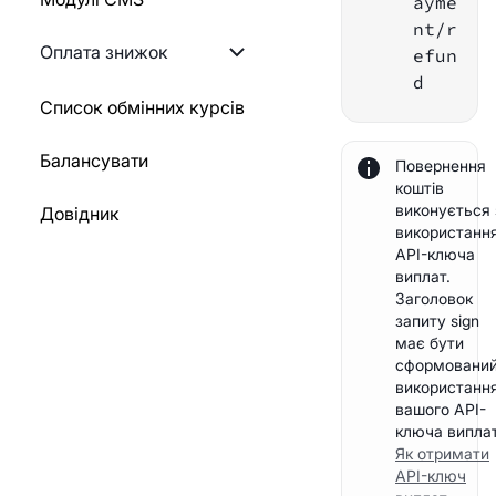
ayme
виведення
гаманця
nt/r
GO
Оплата знижок
efun
Створення виплат
Генерувати QR-код
d
PYTHON
Список знижок
Список обмінних курсів
Інформація про виплату
Блокуйте статичний
гаманець
NODEJS
Встановіть знижку на
Балансувати
Повернути
Повернення
метод оплати
коштів
Повернення платежів за
виконується 
Довідник
Історія виплат
заблокованою адресою
використанн
API-ключа
Статус виплат
виплат.
Інформація про оплату
Заголовок
запиту sign
Webhook
Зустріньте WebHook
має бути
сформований
Список послуг
використанн
Тестовий webhook
вашого API-
Перекладіть на
ключа виплат
Список послуг
Як отримати
особистий гаманець
API-ключ