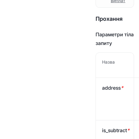
Історія платежів
виплат
Перейдіть на бізнес
-гаманець
Webhook
Прохання
Статус платежу
Параметри тіла
запиту
Посилання на боротьбу
з відмиванням грошей
Назва
address
*
is_subtract
*