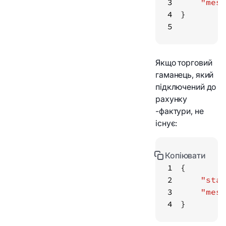
3
"mess
4
5
Якщо торговий
гаманець, який
підключений до
рахунку
-фактури, не
існує:
Копіювати
1
2
"stat
3
"mess
4
}