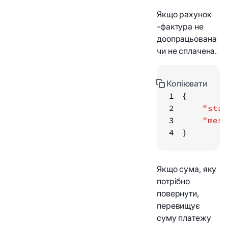
Якщо рахунок
-фактура не
доопрацьована
чи не сплачена.
Копіювати
1
2
"stat
3
"mess
4
}
Якщо сума, яку
потрібно
повернути,
перевищує
суму платежу