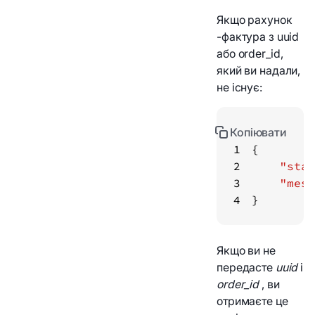
Якщо рахунок
-фактура з uuid
або order_id,
який ви надали,
не існує:
Копіювати
1
2
"stat
3
"mess
4
} 
Якщо ви не
передасте
uuid
і
order_id
, ви
отримаєте це