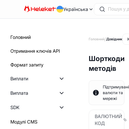
Українська
Головний
/
Головний
Довідник
Отримання ключів API
Шорткоди
Формат запиту
методів
Виплати
Підтримувані
Починаємо
Виплата
валюти та
мережі
Створення рахунку
Починаємо
SDK
-фактури
ВАЛЮТНИЙ
Розрахунок суми
PHP
Модулі CMS
КОД
Створення статичного
виведення