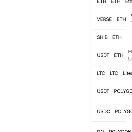
ETH
ETH
Et
VERSE
ETH
SHIB
ETH
E
USDT
ETH
U
LTC
LTC
Lite
USDT
POLYG
USDC
POLYG
DAI
POLYGON