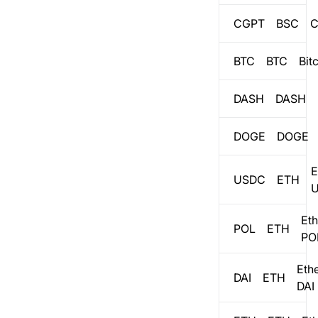
CGPT
BSC
C
BTC
BTC
Bit
DASH
DASH
DOGE
DOGE
E
USDC
ETH
Et
POL
ETH
PO
Eth
DAI
ETH
DAI