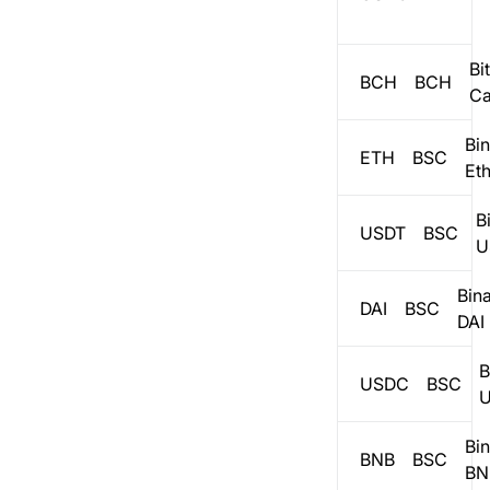
Історія платежів
Перейдіть на бізнес
-гаманець
Webhook
Bi
BCH
BCH
Ca
Статус платежу
Bi
ETH
BSC
Посилання на боротьбу
Et
з відмиванням грошей
B
USDT
BSC
U
Bin
DAI
BSC
DAI
B
USDC
BSC
Bi
BNB
BSC
BN