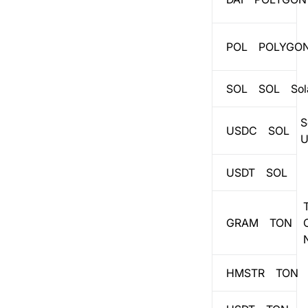
POL
POLYGO
SOL
SOL
Sol
S
USDC
SOL
USDT
SOL
GRAM
TON
HMSTR
TON