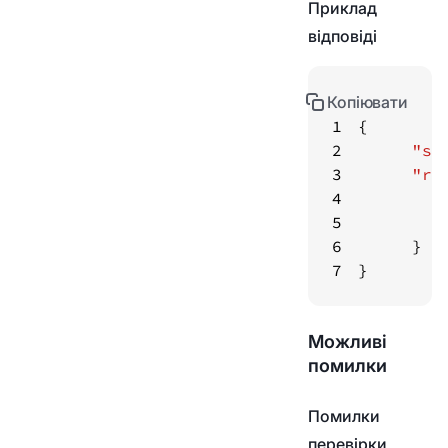
Приклад
відповіді
Копіювати
1
2
"st
3
"re
4
5
6
7
}
Можливі
помилки
Помилки
перевірки