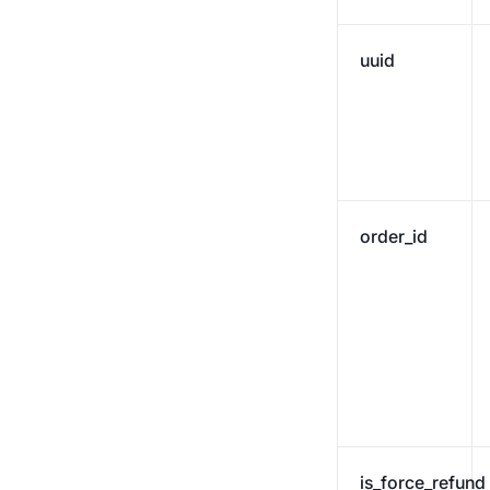
uuid
order_id
is_force_refund