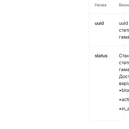
Назва
Визн
uuid
uuid
стат
гам
status
Ста
стат
гама
Дост
варі
•
blo
•
act
•
in_