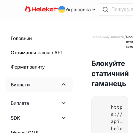
Українська
/
/
Головний
Виплати
Бло
Головний
ста
гам
Отримання ключів API
Блокуйте
Формат запиту
статичний
гаманець
Виплати
Починаємо
Виплата
http
Створення рахунку
s://
Починаємо
SDK
-фактури
api.
hele
Розрахунок суми
PHP
Модулі CMS