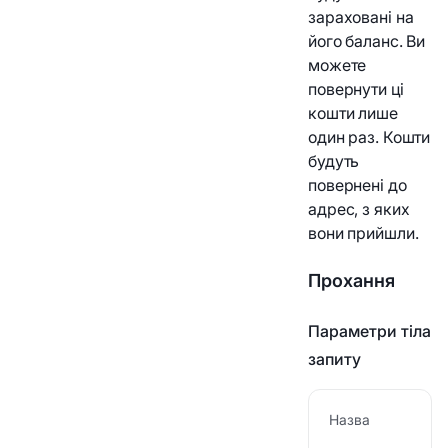
Історія платежів
зараховані на
Перейдіть на бізнес
його баланс. Ви
-гаманець
Webhook
можете
повернути ці
Статус платежу
кошти лише
один раз. Кошти
Посилання на боротьбу
будуть
з відмиванням грошей
повернені до
адрес, з яких
вони прийшли.
Прохання
Параметри тіла
запиту
Назва