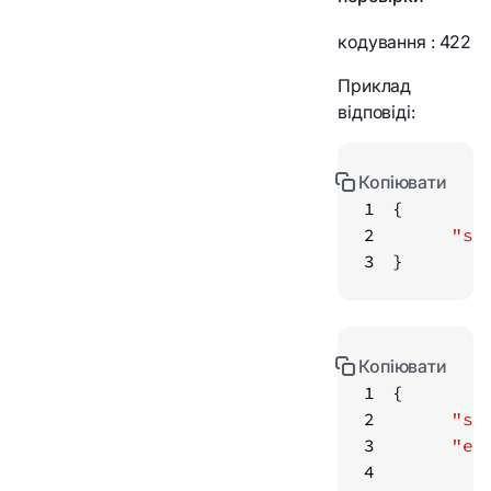
кодування
: 422
Приклад
відповіді:
Копіювати
1
2
"st
3
}
Копіювати
1
2
"st
3
"er
4