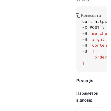
Копіювати
curl https:
-H 
'merchan
-H 
'sign: f
-H 
'Content
-d 
}'
Реакція
Параметри
відповіді