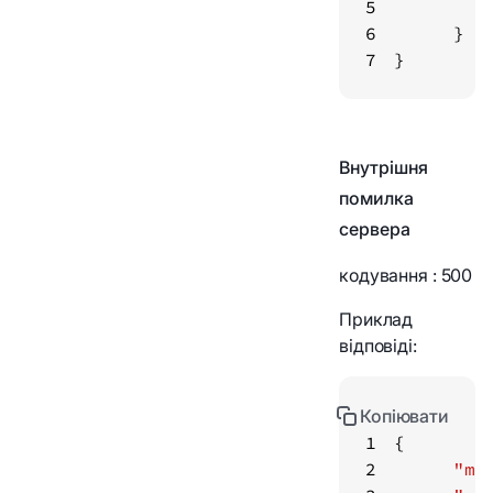
5
6
7
}
Внутрішня
помилка
сервера
кодування
: 500
Приклад
відповіді:
Копіювати
1
2
"me