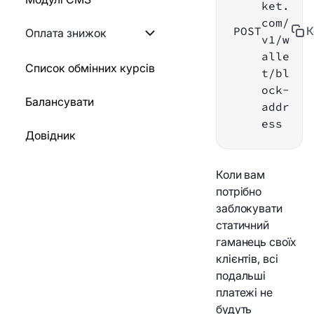
Створення статичного
ket.
виведення
гаманця
com/
POST
К
GO
Оплата знижок
v1/w
Створення виплат
Генерувати QR-код
alle
PYTHON
Список знижок
Список обмінних курсів
t/bl
Інформація про виплату
Блокуйте статичний
ock-
NODEJS
Встановіть знижку на
Балансувати
гаманець
addr
Повернути
метод оплати
ess
Довідник
Повернення платежів за
Історія виплат
заблокованою адресою
Коли вам
Статус виплат
Інформація про оплату
потрібно
заблокувати
Webhook
Зустріньте WebHook
статичний
гаманець своїх
Список послуг
Тестовий webhook
клієнтів, всі
подальші
Перекладіть на
Список послуг
платежі не
особистий гаманець
будуть