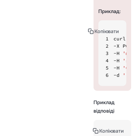
Приклад:
Копіювати
1
curl ht
2
3
-H 
'mer
4
-H 
'sig
5
-H 
'Con
6
-d 
'{}'
Приклад
відповіді
Копіювати