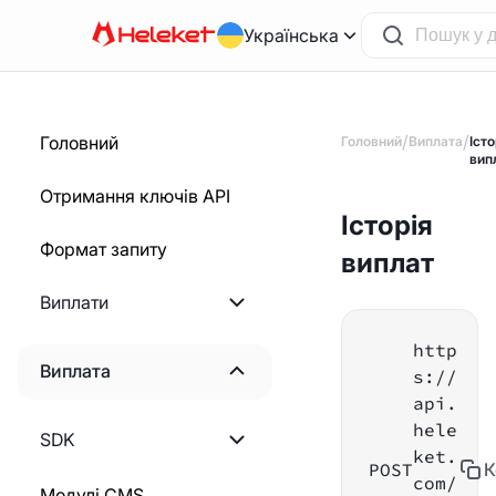
Українська
/
/
Головний
Головний
Виплата
Істо
вип
Отримання ключів API
Історія
Формат запиту
виплат
Виплати
http
Починаємо
Виплата
s://
api.
Створення рахунку
Починаємо
hele
-фактури
SDK
ket.
POST
К
Розрахунок суми
com/
Створення статичного
PHP
Модулі CMS