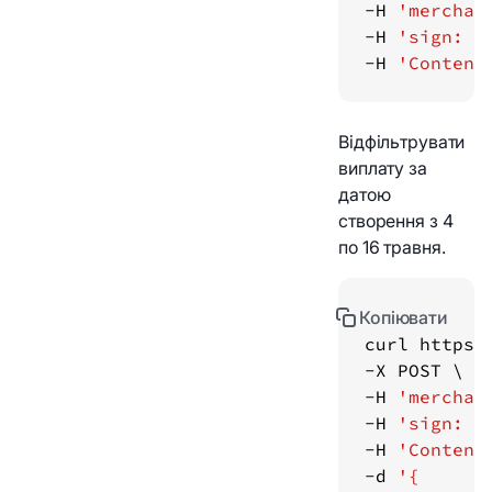
-H 
'merchan
-H 
'sign: f
-H 
'Content
Відфільтрувати
виплату за
датою
створення з 4
по 16 травня.
Копіювати
curl https:
-H 
'merchan
-H 
'sign: f
-H 
'Content
-d 