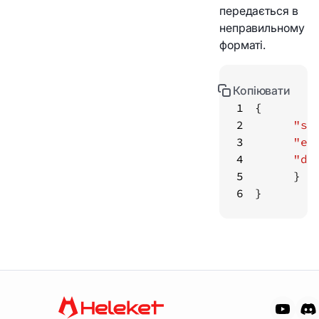
передається в
неправильному
форматі.
Копіювати
1
2
"st
3
"er
4
"da
5
6
}