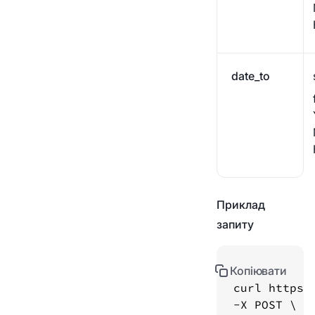
Історія платежів
Перейдіть на бізнес
-гаманець
Webhook
Статус платежу
date_to
Посилання на боротьбу
з відмиванням грошей
Приклад
запиту
Копіювати
curl https: